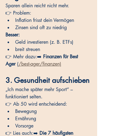
Sparen allein reicht nicht mehr.
👉 Problem:
Inflation frisst dein Vermögen
Zinsen sind oft zu niedrig
Besser:
Geld investieren (z. B. ETFs)
breit streuen
👉 Mehr dazu:➡️ 
Finanzen für Best 
Ager
 (
/best-ager/finanzen)
3. Gesundheit aufschieben
„Ich mache später mehr Sport“ – 
funktioniert selten.
👉 Ab 50 wird entscheidend:
Bewegung
Ernährung
Vorsorge
👉 Lies auch:➡️ 
Die 7 häufigsten 