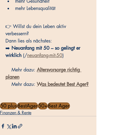
mehr Gesundheit
mehr Lebensqualität
👉 Willst du dein Leben aktiv 
verbessern? 
Dann lies als nächstes:
➡️ 
Neuanfang mit 50 – so gelingt er 
wirklich
 (/
neuanfang-mit-50
)
    Mehr dazu: 
Altersvorsorge richtig 
planen
    Mehr dazu: 
Was bedeutet Best Ager?
50 plus
BestAger
50+
Best Ager
Finanzen & Rente