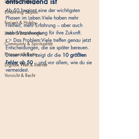
entscheidend ist
Lifestyle & Alltag
Ab 50 beginnt eine der wichtigsten 
Ernährung 50plus
Phasen im Leben.Viele haben mehr 
Freizeit & Hobby
Freiheit, mehr Erfahrung – aber auch 
mehr Verantwortung für ihre Zukunft.
Liebe & Beziehungen
👉 Das Problem:Viele treffen genau jetzt 
Community & Spiritualität
Entscheidungen, die sie später bereuen.
Finanzen & Rente
Dieser Artikel zeigt dir die 
10 größten 
Fehler ab 50
 – und vor allem, wie du sie 
Digitale Welt & Internet
vermeidest.
Vorsicht & Recht