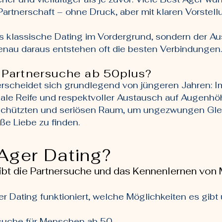
artnerschaft – ohne Druck, aber mit klaren Vorstell
das klassische Dating im Vordergrund, sondern der 
au daraus entstehen oft die besten Verbindungen.
e Partnersuche ab 50plus?
erscheidet sich grundlegend von jüngeren Jahren: 
le Reife und respektvoller Austausch auf Augenhö
schützten und seriösen Raum, um ungezwungen Gle
ße Liebe zu finden.
Ager Dating?
ibt die Partnersuche und das Kennenlernen von
ger Dating funktioniert, welche Möglichkeiten es gi
rsuche für Menschen ab 50