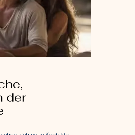
che,
n der
e
wünschen sich neue Kontakte,