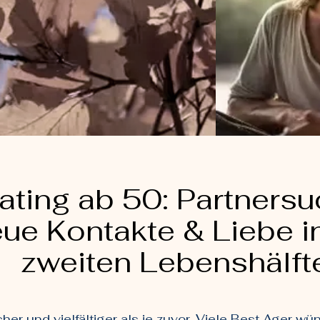
ating ab 50: Partnersu
ue Kontakte & Liebe i
zweiten Lebenshälft
cher und vielfältiger als je zuvor. Viele Best Ager 