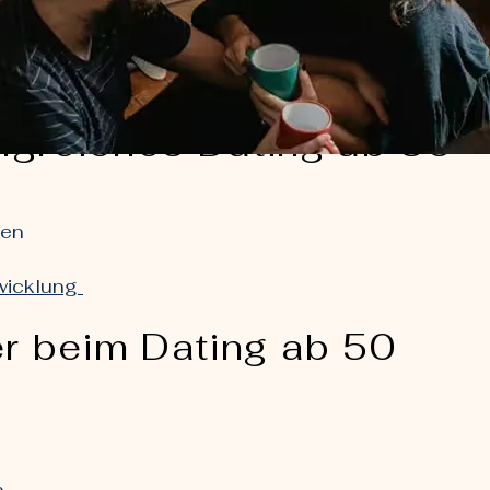
olgreiches Dating ab 50
gen
twicklung
er beim Dating ab 50