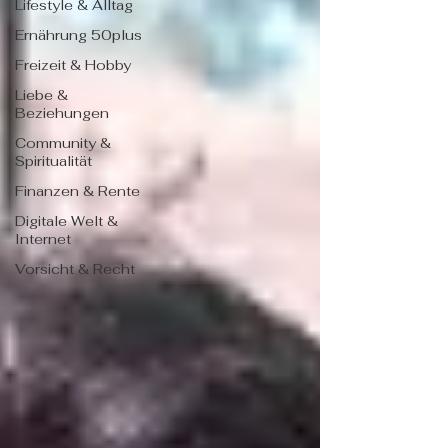
Lifestyle & Alltag
Ernährung 50plus
Freizeit & Hobby
Liebe &
Beziehungen
Community &
Spiritualität
Finanzen & Rente
Digitale Welt &
Internet
Vorsicht & Recht