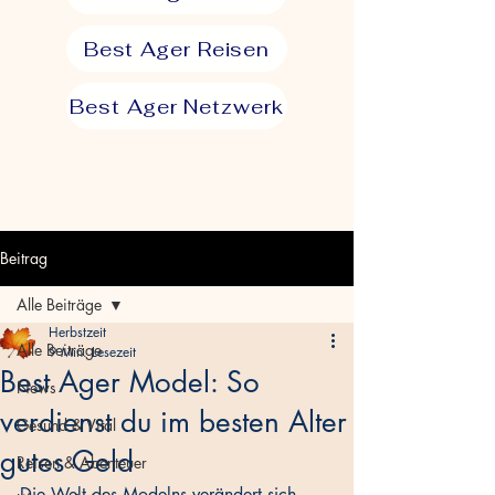
Best Ager Reisen
Best Ager Netzwerk
Beitrag
Alle Beiträge
Herbstzeit
Alle Beiträge
9 Min. Lesezeit
Best Ager Model: So
News
verdienst du im besten Alter
Gesund & Vital
gutes Geld
Reisen & Abenteuer
Die Welt des Modelns verändert sich. 