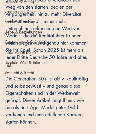
Lifestyle & Alltag
Weg von den starren Idealen der 
Ernährung 50plus
Vergangenheit, hin zu mehr Diversität 
und Authentizität. Immer mehr 
Freizeit & Hobby
Unternehmen erkennen den Wert von 
Liebe & Beziehungen
Models, die die Realität ihrer Kunden 
Community & Spiritualität
widerspiegeln. Und genau hier kommen 
Sie ins Spiel: Schon 2025 ist mehr als 
Finanzen & Rente
jeder Dritte Deutsche 50 Jahre und älter. 
Digitale Welt & Internet
[4]
Vorsicht & Recht
Die Generation 50+ ist aktiv, kaufkräftig 
und selbstbewusst – und genau diese 
Eigenschaften sind in der Werbewelt 
gefragt. Dieser Artikel zeigt Ihnen, wie 
Sie als Best Ager Model gutes Geld 
verdienen und eine erfüllende Karriere 
starten können. 