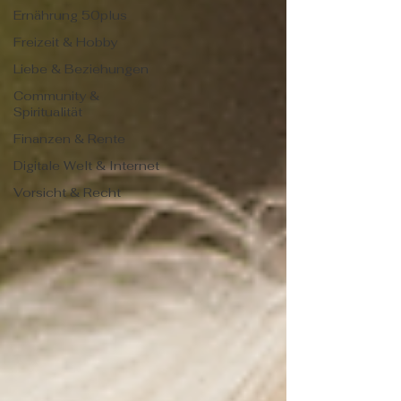
Ernährung 50plus
Freizeit & Hobby
Liebe & Beziehungen
Community &
Spiritualität
Finanzen & Rente
Digitale Welt & Internet
Vorsicht & Recht