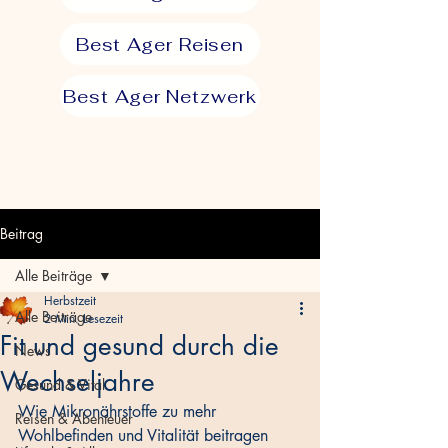
Best Ager Reisen
Best Ager Netzwerk
Beitrag
Alle Beiträge
Herbstzeit
Alle Beiträge
2 Min. Lesezeit
Fit und gesund durch die
News
Wechseljahre
Gesund & Vital
Wie Mikronährstoffe zu mehr 
Reisen & Abenteuer
Wohlbefinden und Vitalität beitragen