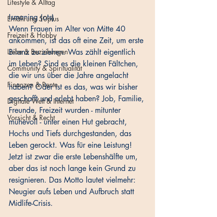
Lifestyle & Alltag
Ismaning (ots) 
Ernährung 50plus
Wenn Frauen im Alter von Mitte 40 
Freizeit & Hobby
ankommen, ist das oft eine Zeit, um erste 
Liebe & Beziehungen
Bilanz zu ziehen. Was zählt eigentlich 
im Leben? Sind es die kleinen Fältchen, 
Community & Spiritualität
die wir uns über die Jahre angelacht 
Finanzen & Rente
haben? Oder ist es das, was wir bisher 
geschafft und erlebt haben? Job, Familie, 
Digitale Welt & Internet
Freunde, Freizeit wurden - mitunter 
Vorsicht & Recht
mühevoll - unter einen Hut gebracht, 
Hochs und Tiefs durchgestanden, das 
Leben gerockt. Was für eine Leistung! 
Jetzt ist zwar die erste Lebenshälfte um, 
aber das ist noch lange kein Grund zu 
resignieren. Das Motto lautet vielmehr: 
Neugier aufs Leben und Aufbruch statt 
Midlife-Crisis.