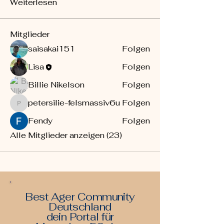
Weiterlesen
Mitglieder
saisakai151
Folgen
Lisa
Folgen
Billie Nikelson
Folgen
petersilie-felsmassiv6u
Folgen
petersilie-felsmassiv6u
Fendy
Folgen
Alle Mitglieder anzeigen (23)
Best Ager Community
Deutschland
dein Portal für