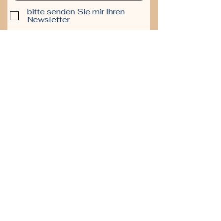
bitte senden Sie mir Ihren
Newsletter
Themen :
Magazin
Gesundheit ab 50
Reisen ab 50
Community
Community beitreten
Netzwerk & Kontakte
Dating 50plus
Weitere Angebote
Deals & Rabatte
Mein Kompass