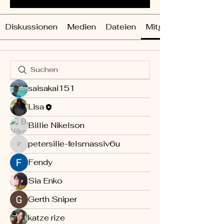
Diskussionen
Medien
Dateien
Mitglieder
saisakai151
Lisa
Billie Nikelson
petersilie-felsmassiv6u
petersilie-felsmassiv6u
Fendy
Sia Enko
Gerth Sniper
katze rize