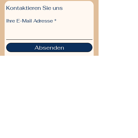
Kontaktieren Sie uns
Ihre E-Mail Adresse
Absenden
bitte senden Sie mir Ihren
Newsletter
Themen :
Magazin
Gesundheit ab 50
Reisen ab 50
Community