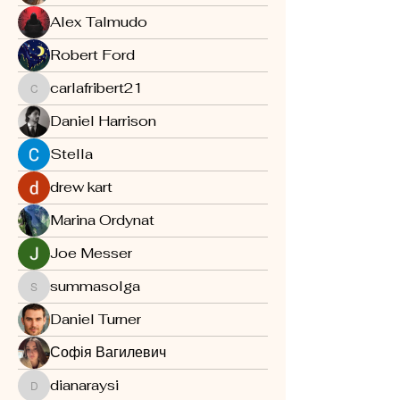
Alex Talmudo
Robert Ford
carlafribert21
carlafribert21
Daniel Harrison
Stella
drew kart
Marina Ordynat
Joe Messer
summasolga
summasolga
Daniel Turner
Софія Вагилевич
dianaraysi
dianaraysi