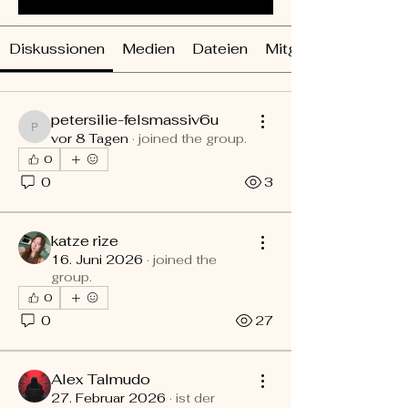
Diskussionen
Medien
Dateien
Mitglieder
petersilie-felsmassiv6u
petersilie-felsmassiv6u
vor 8 Tagen
·
joined the group.
0
0
3
katze rize
16. Juni 2026
·
joined the
group.
0
0
27
Alex Talmudo
27. Februar 2026
·
ist der