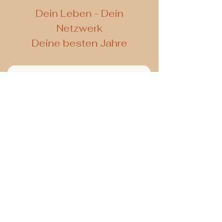
De
in Leben - Dein
Netzwerk
Deine besten Jahre
Kontaktieren Sie uns
Ihre E-Mail Adresse
Absenden
bitte senden Sie mir Ihren
Newsletter
Themen :