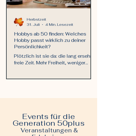
Herbstzeit
31. Juli
4 Min. Lesezeit
Hobbys ab 50 finden: Welches
Hobby passt wirklich zu deiner
Persönlichkeit?
Plötzlich ist sie da: die lang ersehnte
freie Zeit. Mehr Freiheit, weniger
Verpflichtungen, unzählige
Möglichkeiten – doch welches
Hobby passt wirklich zu deiner
Persönlichkeit? Ob kreativer Geist,
Naturliebhaber oder
Gemeinschaftsmensch: Mit unserem
Leitfaden findest du dein neues
Events für die
Lieblingshobby
Generation 50plus
Veranstaltungen &