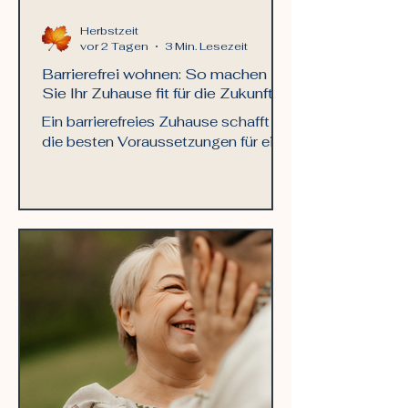
Herbstzeit
vor 2 Tagen
3 Min. Lesezeit
Barrierefrei wohnen: So machen
Sie Ihr Zuhause fit für die Zukunft
Ein barrierefreies Zuhause schafft
die besten Voraussetzungen für ein
selbstbestimmtes Leben im Alter.
Entdecken Sie praktische Lösungen
für Bad, Küche, Treppen und
Wohnräume sowie wertvolle Tipps
zu Kosten, Smart Home und
Förderungen.