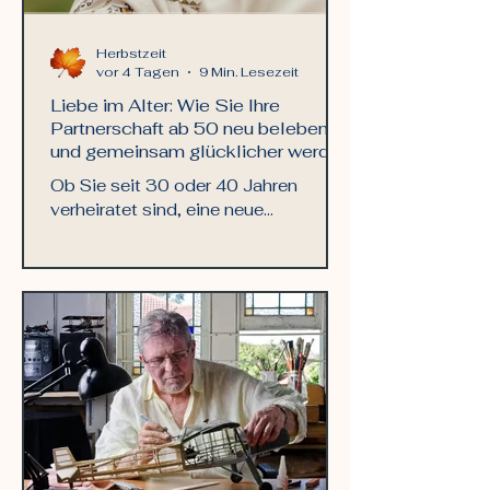
Herbstzeit
vor 4 Tagen
9 Min. Lesezeit
Liebe im Alter: Wie Sie Ihre
Partnerschaft ab 50 neu beleben
und gemeinsam glücklicher werden
Ob Sie seit 30 oder 40 Jahren
verheiratet sind, eine neue
Beziehung eingegangen sind oder
sich nach einer Scheidung oder dem
Verlust eines Partners erneut verliebt
haben – Liebe im Alter bietet die
Chance auf einen neuen, intensiven
Lebensabschnitt.