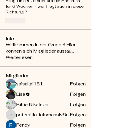
Fliege im Dezember auf die Bahamas 
für 6 Wochen - wer fliegt auch in diese 
Richtung ?
Like
Info
Willkommen in der Gruppe! Hier
können sich Mitglieder austau
...
Weiterlesen
Mitglieder
saisakai151
Folgen
Lisa
Folgen
Billie Nikelson
Folgen
petersilie-felsmassiv6u
Folgen
petersilie-felsmassiv6u
Fendy
Folgen