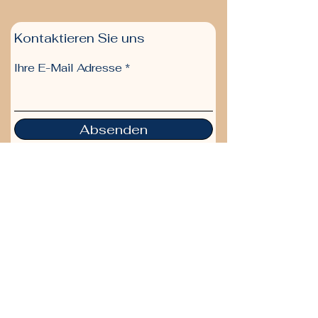
Kontaktieren Sie uns
Ihre E-Mail Adresse
Absenden
bitte senden Sie mir Ihren
Newsletter
Themen :
Magazin
Gesundheit ab 50
Reisen ab 50