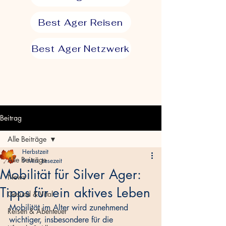
Best Ager Reisen
Best Ager Netzwerk
Beitrag
Alle Beiträge
Herbstzeit
Alle Beiträge
9 Min. Lesezeit
Mobilität für Silver Ager:
News
Tipps für ein aktives Leben
Gesund & Vital
Mobilität im Alter wird zunehmend 
Reisen & Abenteuer
wichtiger, insbesondere für die 