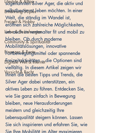
Lifestyle & Alltag
sogenannten Silver Ager, die aktiv und 
selbstbestimmt leben möchten. In einer 
Ernährung 50plus
Welt, die ständig im Wandel ist, 
Freizeit & Hobby
eröffnen sich zahlreiche Möglichkeiten, 
Liebe & Beziehungen
um auch im rentenalter fit und mobil zu 
bleiben. Ob durch moderne 
Community & Spiritualität
Mobilitätslösungen, innovative 
Finanzen & Rente
Fortbewegungsmittel oder spannende 
Freizeitaktivitäten – die Optionen sind 
Digitale Welt & Internet
vielfältig. In diesem Artikel zeigen wir 
Vorsicht & Recht
Ihnen die besten Tipps und Trends, die 
Silver Ager dabei unterstützen, ein 
aktives Leben zu führen. Entdecken Sie, 
wie Sie ganz einfach in Bewegung 
bleiben, neue Herausforderungen 
meistern und gleichzeitig Ihre 
Lebensqualität steigern können. Lassen 
Sie sich inspirieren und erfahren Sie, wie 
Sie Ihre Mobilität im Alter maximieren 