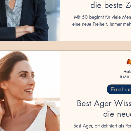
die beste Z
Neuanf
Mit 50 beginnt für viele Me
eine neue Freiheit. Immer me
Lebenshälfte bewusst für Rei
neue berufliche Wege und me
Neustart ab 50 heute für viele
und selbstbesti
Herb
8 Min. 
Ernähru
Best Ager Wiss
die neu
Best Ager, oft definiert als 