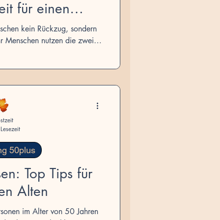
eit für einen
ang ist
nschen kein Rückzug, sondern
hr Menschen nutzen die zweite
sen, persönliche Entwicklung,
hr Lebensqualität. Warum ein
 zur Chance auf ein erfüllteres
mmtes Leben wird.
stzeit
Lesezeit
ng 50plus
en: Top Tips für
en Alten
Personen im Alter von 50 Jahren