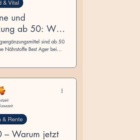
 & Vital
ine und
zung ab 50: Was
rklich braucht
sergänzungsmittel sind ab 50
che Nährstoffe Best Ager beim
 können und worauf man achten
lte.
stzeit
Lesezeit
n & Rente
0 – Warum jetzt