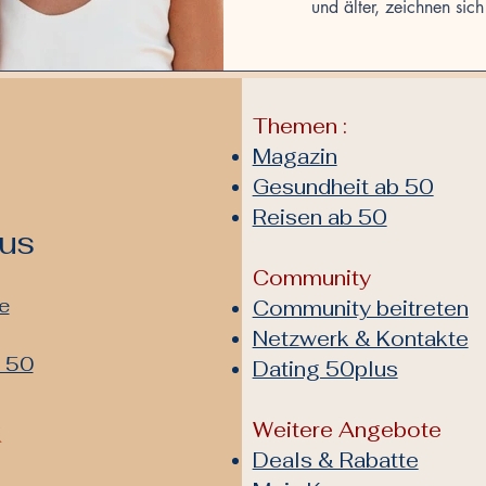
und älter, zeichnen sic
Erfahrungen, Lebensweisheite
für die Welt um sie herum aus
stabiler, sondern auch offen
und Mögl
Themen :
Magazin
Gesundheit ab 50
Reisen ab 50
lus
Community
e
Community beitreten
Netzwerk & Kontakte
b 50
Dating 50plus
k
Weitere Angebote
Deals & Rabatte