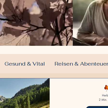
Gesund & Vital
Reisen & Abenteue
Ernährung 50plus
Freizeit & Hobby
Herb
2 Min. 
en
Community & Spiritualität
Finan