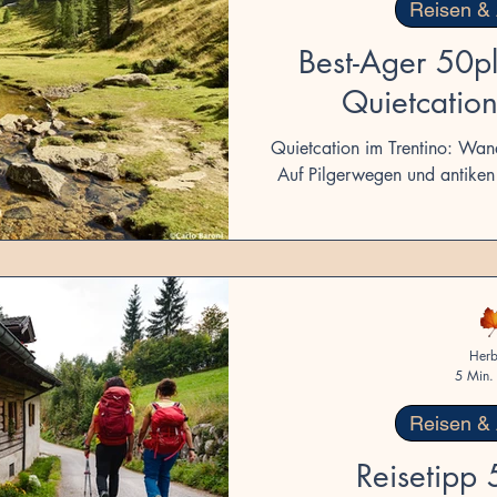
Reisen &
Best-Ager 50pl
rnet
Vorsicht & Recht
Quietcation
Quietcation im Trentino: Wan
Auf Pilgerwegen und antiken
Trend zur „Quietcation“, ei
Natur und kulturelles Eintau
an Bedeutung und gehört z
norditalienischen Trentino
Wanderwege gute Bedingung
Auszeit. Unser Tipp Trentino 
Herb
auf dem San Vil
5 Min. 
Reisen &
Reisetipp 