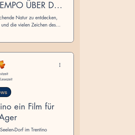
EMPO ÜBER DIE
ES TRENTINO
achende Natur zu entdecken,
 und die vielen Zeichen des
tiken Straßen zu beobachten,
 Menschen in diesen Tälern in
ert, weltliche und geistliche
„europäischer“ Bedeutung, die
s alten Kontinents haben. Sie
stzeit
e Jahr über besu
Lesezeit
ews
ino ein Film für
tAger
Seelen-Dorf im Trentino