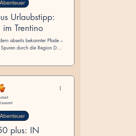
 Abenteuer
us Urlaubstipp:
 im Trentino
dern abseits bekannter Pfade –
 Spuren durch die Region Der
ner Reiseform, die auf Ruhe,
chen setzt, gewinnt zunehmend
u den Traveltrends 2025. Im
 bieten mehrere historische
en für eine entschleunigte
für Best-Ager 50plus ! Pilgern
stzeit
i Weg Der San Vil
Lesezeit
 Abenteuer
50 plus: IN