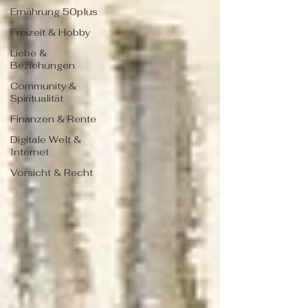
Ernährung 50plus
Freizeit & Hobby
Liebe &
Beziehungen
Community &
Spiritualität
Finanzen & Rente
Digitale Welt &
Internet
Vorsicht & Recht