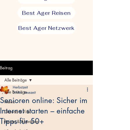
Best Ager Reisen
Best Ager Netzwerk
Beitrag
Alle Beiträge
Herbstzeit
Alle Beiträge
3 Min. Lesezeit
Senioren online: Sicher im
News
Internet starten – einfache
Gesund & Vital
Tipps für 50+
Reisen & Abenteuer