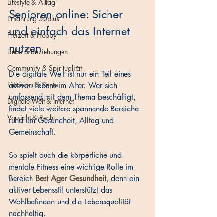
Lifestyle & Alltag
Senioren online: Sicher 
Ernährung 50plus
und einfach das Internet 
Freizeit & Hobby
nutzen
Liebe & Beziehungen
Community & Spiritualität
Die digitale Welt ist nur ein Teil eines 
Finanzen & Rente
aktiven Lebens im Alter. Wer sich 
umfassend mit dem Thema beschäftigt, 
Digitale Welt & Internet
findet viele weitere spannende Bereiche 
Vorsicht & Recht
rund um Gesundheit, Alltag und 
Gemeinschaft.
So spielt auch die körperliche und 
mentale Fitness eine wichtige Rolle im 
Bereich 
Best Ager Gesundheit
, 
denn ein 
aktiver Lebensstil unterstützt das 
Wohlbefinden und die Lebensqualität 
nachhaltig.