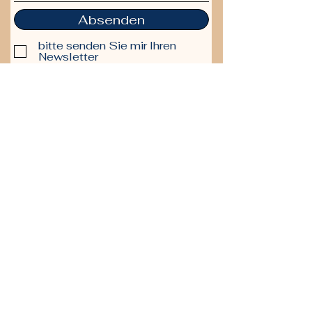
Absenden
bitte senden Sie mir Ihren
Newsletter
Themen :
Magazin
Gesundheit ab 50
Reisen ab 50
Community
Community beitreten
Netzwerk & Kontakte
Dating 50plus
Weitere Angebote