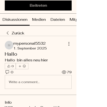
Beitreten
Diskussionen
Medien
Dateien
Mitglieder
Zurück
mypersonal5532
mypersonal5532
1. September 2025
Hallo
Hallo  bin alles neu hier 
0
0
79
Write a comment...
Info