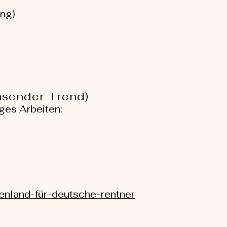
ung)
hsender Trend)
ges Arbeiten:
henland-für-deutsche-rentner