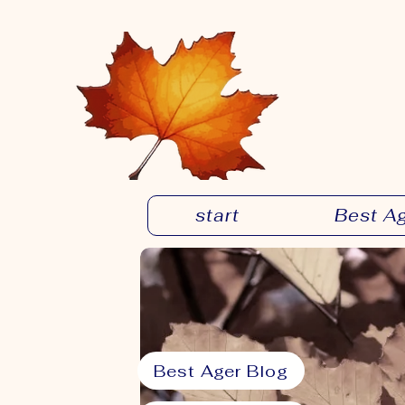
start
Best A
Best Ager Blog