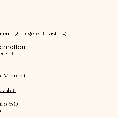
eiten + geringere Belastung
enrollen
enzial
, Vertrieb)
ezahlt.
 ab 50
u: