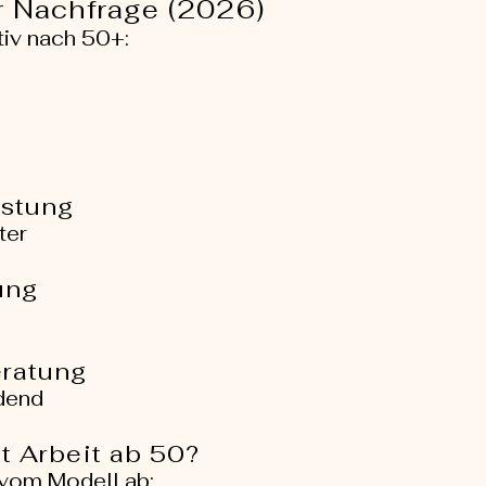
r Nachfrage (2026)
iv nach 50+:
istung
ter
ung
eratung
idend
t Arbeit ab 50?
 vom Modell ab: