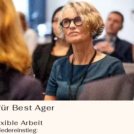
für Best Ager
exible Arbeit
edereinstieg: