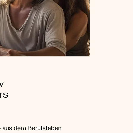
w
rs
0+ aus dem Berufsleben