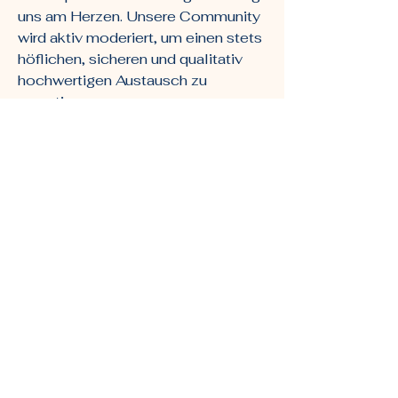
uns am Herzen. Unsere Community
wird aktiv moderiert, um einen stets
höflichen, sicheren und qualitativ
hochwertigen Austausch zu
garantieren.
Fazit: Die Best Ager
Community ist mehr als
nur ein Treffpunkt
Unsere Plattform ist kein einfaches
Forum – sie ist ein lebendiges
Lebensgefühl für die Generation
50Plus. Hier fließen
jahrzehntelange Erfahrung,
ungebremste Lebensfreude und der
Wunsch nach echter Verbindung
zusammen. Gestalte deine besten
Jahre nicht allein, sondern