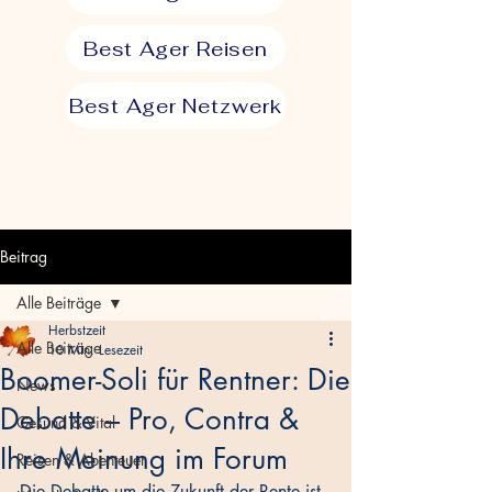
Best Ager Reisen
Best Ager Netzwerk
Beitrag
Alle Beiträge
Herbstzeit
Alle Beiträge
10 Min. Lesezeit
Boomer-Soli für Rentner: Die
News
Debatte – Pro, Contra &
Gesund & Vital
Ihre Meinung im Forum
Reisen & Abenteuer
Die Debatte um die Zukunft der Rente ist 