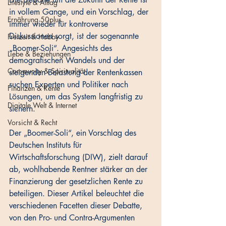
Lifestyle & Alltag
in vollem Gange, und ein Vorschlag, der 
Ernährung 50plus
immer wieder für kontroverse 
Diskussionen sorgt, ist der sogenannte 
Freizeit & Hobby
„Boomer-Soli“. Angesichts des 
Liebe & Beziehungen
demografischen Wandels und der 
Community & Spiritualität
steigenden Belastung der Rentenkassen 
suchen Experten und Politiker nach 
Finanzen & Rente
Lösungen, um das System langfristig zu 
Digitale Welt & Internet
sichern. 
Vorsicht & Recht
Der „Boomer-Soli“, ein Vorschlag des 
Deutschen Instituts für 
Wirtschaftsforschung (DIW), zielt darauf 
ab, wohlhabende Rentner stärker an der 
Finanzierung der gesetzlichen Rente zu 
beteiligen. Dieser Artikel beleuchtet die 
verschiedenen Facetten dieser Debatte, 
von den Pro- und Contra-Argumenten 