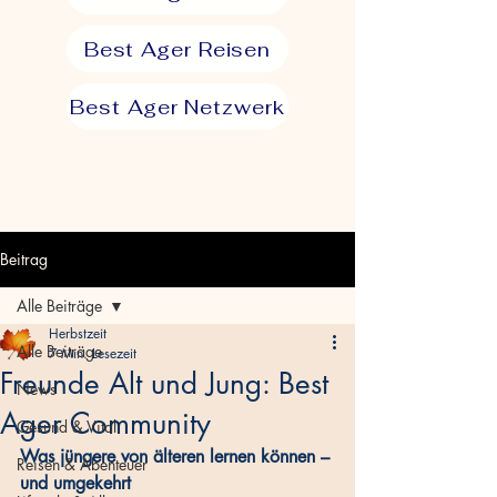
Best Ager Reisen
Best Ager Netzwerk
Beitrag
Alle Beiträge
Herbstzeit
Alle Beiträge
7 Min. Lesezeit
Freunde Alt und Jung: Best
News
Ager Community
Gesund & Vital
Was jüngere von älteren lernen können – 
Reisen & Abenteuer
und umgekehrt