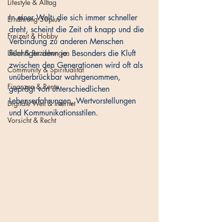
Lifestyle & Alltag
In einer Welt, die sich immer schneller 
Ernährung 50plus
dreht, scheint die Zeit oft knapp und die 
Freizeit & Hobby
Verbindung zu anderen Menschen 
Liebe & Beziehungen
flüchtiger denn je. Besonders die Kluft 
zwischen den Generationen wird oft als 
Community & Spiritualität
unüberbrückbar wahrgenommen, 
Finanzen & Rente
geprägt von unterschiedlichen 
Lebenserfahrungen, Wertvorstellungen 
Digitale Welt & Internet
und Kommunikationsstilen. 
Vorsicht & Recht