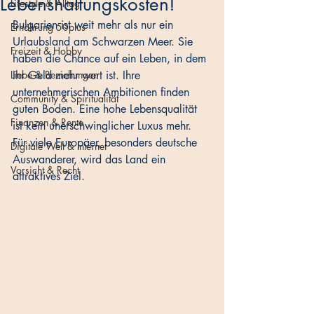
Lebenshaltungskosten!
Lifestyle & Alltag
Bulgarien ist weit mehr als nur ein 
Ernährung 50plus
Urlaubsland am Schwarzen Meer. Sie 
Freizeit & Hobby
haben die Chance auf ein Leben, in dem 
Liebe & Beziehungen
Ihr Geld mehr wert ist. Ihre 
unternehmerischen Ambitionen finden 
Community & Spiritualität
guten Boden. Eine hohe Lebensqualität 
Finanzen & Rente
ist kein unerschwinglicher Luxus mehr. 
Für viele Europäer, besonders deutsche 
Digitale Welt & Internet
Auswanderer, wird das Land ein 
Vorsicht & Recht
attraktives Ziel. 