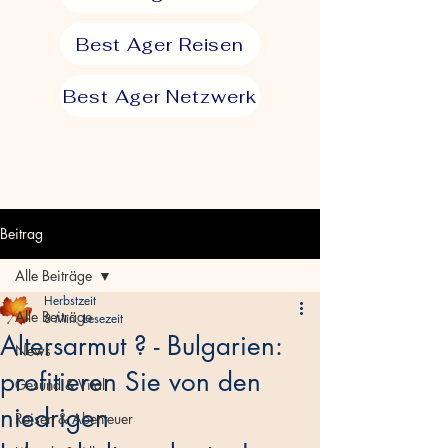
Best Ager Reisen
Best Ager Netzwerk
Beitrag
Alle Beiträge
Herbstzeit
Alle Beiträge
8 Min. Lesezeit
Altersarmut ? - Bulgarien:
News
profitieren Sie von den
Gesund & Vital
niedrigen
Reisen & Abenteuer