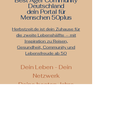
Best Ager Community
Deutschland
dein Portal für
Menschen 50plus
Herbstzeit.de ist dein Zuhause für
die zweite Lebenshälfte — mit
Inspiration zu Reisen,
Gesundheit, Community und
Lebensfreude ab 50
De
in Leben - Dein
Netzwerk
Deine besten Jahre
Kontaktieren Sie uns
Ihre E-Mail Adresse