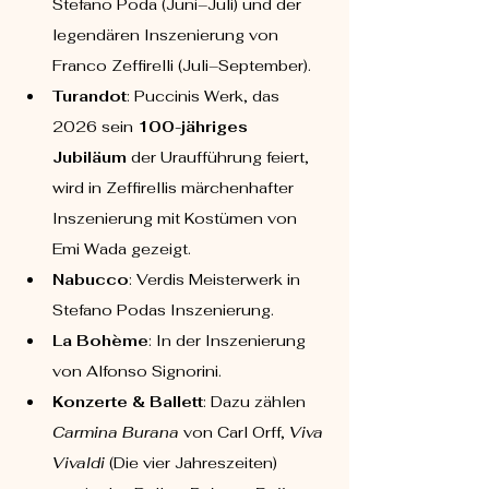
Stefano Poda (Juni–Juli) und der 
legendären Inszenierung von 
Franco Zeffirelli (Juli–September).
Turandot
: Puccinis Werk, das 
2026 sein 
100-jähriges 
Jubiläum
 der Uraufführung feiert, 
wird in Zeffirellis märchenhafter 
Inszenierung mit Kostümen von 
Emi Wada gezeigt.
Nabucco
: Verdis Meisterwerk in 
Stefano Podas Inszenierung.
La Bohème
: In der Inszenierung 
von Alfonso Signorini.
Konzerte & Ballett
: Dazu zählen 
Carmina Burana
 von Carl Orff, 
Viva 
Vivaldi
 (Die vier Jahreszeiten) 