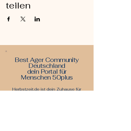
teilen
Best Ager Community
Deutschland
dein Portal für
Menschen 50plus
Herbstzeit.de ist dein Zuhause für
die zweite Lebenshälfte — mit
Inspiration zu Reisen,
Gesundheit, Community und
Lebensfreude ab 50
De
in Leben - Dein