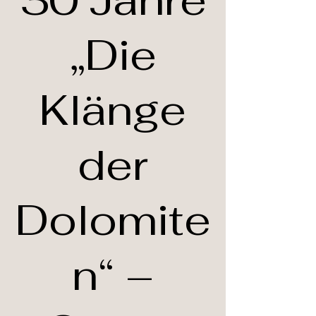
30 Jahre
„Die
Klänge
der
Dolomite
n“ –