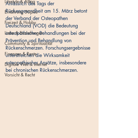
Lifestyle & Alltag
Anlässlich des Tags der 
Rückengesundheit am 15. März betont 
Ernährung 50plus
der Verband der Osteopathen 
Freizeit & Hobby
Deutschland (VOD) die Bedeutung 
Liebe & Beziehungen
osteopathischer Behandlungen bei der 
Prävention und Behandlung von 
Community & Spiritualität
Rückenschmerzen. Forschungsergebnisse 
Finanzen & Rente
unterstreichen die Wirksamkeit 
osteopathischer Ansätze, insbesondere 
Digitale Welt & Internet
bei chronischen Rückenschmerzen.
Vorsicht & Recht