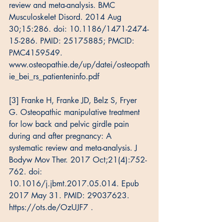
review and meta-analysis. BMC 
Musculoskelet Disord. 2014 Aug 
30;15:286. doi: 10.1186/1471-2474-
15-286. PMID: 25175885; PMCID: 
PMC4159549. 
www.osteopathie.de/up/datei/osteopath
ie_bei_rs_patienteninfo.pdf
[3] Franke H, Franke JD, Belz S, Fryer 
G. Osteopathic manipulative treatment 
for low back and pelvic girdle pain 
during and after pregnancy: A 
systematic review and meta-analysis. J 
Bodyw Mov Ther. 2017 Oct;21(4):752-
762. doi: 
10.1016/j.jbmt.2017.05.014. Epub 
2017 May 31. PMID: 29037623. 
https://ots.de/OzUJF7 .