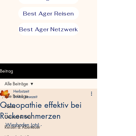
Best Ager Reisen
Best Ager Netzwerk
Beitrag
Alle Beiträge
Herbstzeit
Alle Beiträge
3 Min. Lesezeit
Osteopathie effektiv bei
News
Rückenschmerzen
Gesund & Vital
Wiesbaden (ots) -
Reisen & Abenteuer