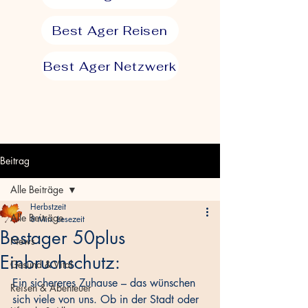
Best Ager Reisen
Best Ager Netzwerk
Beitrag
Alle Beiträge
Herbstzeit
Alle Beiträge
8 Min. Lesezeit
Bestager 50plus
News
Einbruchschutz:
Gesund & Vital
Ein sichereres Zuhause – das wünschen 
Reisen & Abenteuer
sich viele von uns. Ob in der Stadt oder 