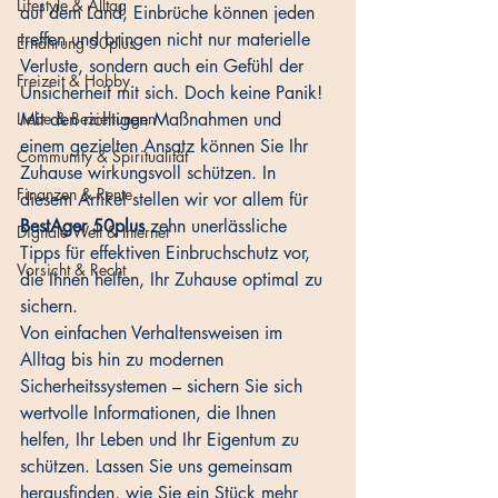
Lifestyle & Alltag
auf dem Land, Einbrüche können jeden 
treffen und bringen nicht nur materielle 
Ernährung 50plus
Verluste, sondern auch ein Gefühl der 
Freizeit & Hobby
Unsicherheit mit sich. Doch keine Panik! 
Liebe & Beziehungen
Mit den richtigen Maßnahmen und 
einem gezielten Ansatz können Sie Ihr 
Community & Spiritualität
Zuhause wirkungsvoll schützen. In 
Finanzen & Rente
diesem Artikel stellen wir vor allem für 
BestAger 50plus
 zehn unerlässliche 
Digitale Welt & Internet
Tipps für effektiven Einbruchschutz vor, 
Vorsicht & Recht
die Ihnen helfen, Ihr Zuhause optimal zu 
sichern. 
Von einfachen Verhaltensweisen im 
Alltag bis hin zu modernen 
Sicherheitssystemen – sichern Sie sich 
wertvolle Informationen, die Ihnen 
helfen, Ihr Leben und Ihr Eigentum zu 
schützen. Lassen Sie uns gemeinsam 
herausfinden, wie Sie ein Stück mehr 