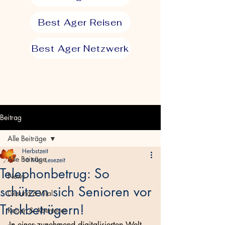
Best Ager Reisen
Best Ager Netzwerk
Beitrag
Alle Beiträge
Herbstzeit
Alle Beiträge
10 Min. Lesezeit
Telephonbetrug: So
News
schützen sich Senioren vor
Gesund & Vital
Trickbetrügern!
Reisen & Abenteuer
In einer zunehmend digitalisierten Welt, 