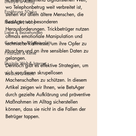
Lifestyle & Alltag
wo Telephonbetrug weit verbreitet ist, 
Ernährung 50plus
stehen vor allem ältere Menschen, die 
BestAger, vor besonderen 
Freizeit & Hobby
Herausforderungen. Trickbetrüger nutzen 
Liebe & Beziehungen
oftmals emotionale Manipulation und 
Community & Spiritualität
technische Raffinesse, um ihre Opfer zu 
täuschen und an ihre sensiblen Daten zu 
Finanzen & Rente
gelangen. 
Digitale Welt & Internet
Dennoch gibt es effektive Strategien, um 
sich vor diesen skrupellosen 
Vorsicht & Recht
Machenschaften zu schützen. In diesem 
Artikel zeigen wir Ihnen, wie BetsAger 
durch gezielte Aufklärung und präventive 
Maßnahmen im Alltag sicherstellen 
können, dass sie nicht in die Fallen der 
Betrüger tappen. 