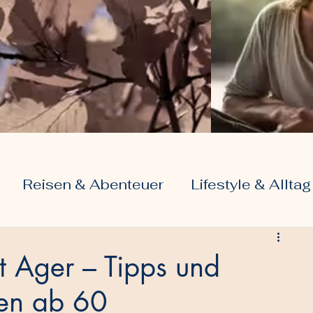
Reisen & Abenteuer
Lifestyle & Alltag
Liebe & Beziehungen
st Ager – Tipps und
sen ab 60
 & Rente
Digitale Welt & Internet