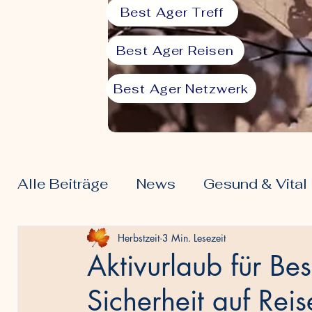
Best Ager Treff
Best Ager Reisen
Best Ager Netzwerk
Alle Beiträge
News
Gesund & Vital
Ernährung 50plus
Freizeit & Hobby
Herbstzeit
3 Min. Lesezeit
Aktivurlaub für Be
Sicherheit auf Rei
Community & Spiritualität
Finanzen