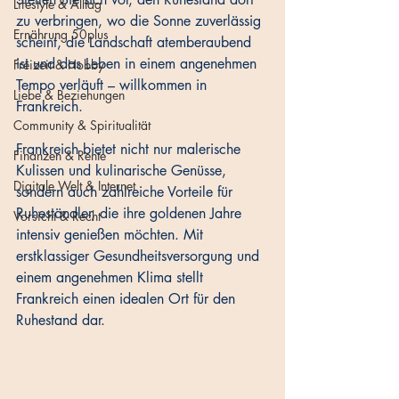
Lifestyle & Alltag
zu verbringen, wo die Sonne zuverlässig 
Ernährung 50plus
scheint, die Landschaft atemberaubend 
ist und das Leben in einem angenehmen 
Freizeit & Hobby
Tempo verläuft – willkommen in 
Liebe & Beziehungen
Frankreich. 
Community & Spiritualität
Frankreich bietet nicht nur malerische 
Finanzen & Rente
Kulissen und kulinarische Genüsse, 
Digitale Welt & Internet
sondern auch zahlreiche Vorteile für 
Ruheständler, die ihre goldenen Jahre 
Vorsicht & Recht
intensiv genießen möchten. Mit 
erstklassiger Gesundheitsversorgung und 
einem angenehmen Klima stellt 
Frankreich einen idealen Ort für den 
Ruhestand dar.