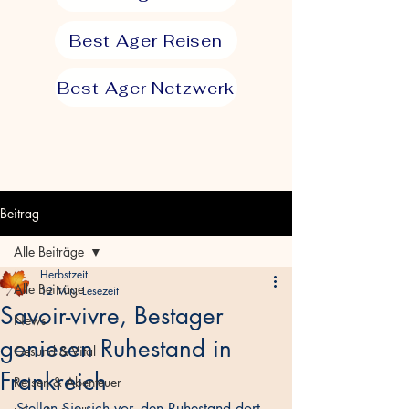
Best Ager Reisen
Best Ager Netzwerk
Beitrag
Alle Beiträge
Herbstzeit
Alle Beiträge
12 Min. Lesezeit
Savoir-vivre, Bestager
News
geniesen Ruhestand in
Gesund & Vital
Frankreich
Reisen & Abenteuer
Stellen Sie sich vor, den Ruhestand dort 